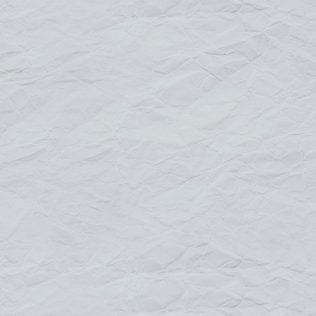
vous le voulez.
Le magnétique ou plaque aimantée
sur mesure est
une solution efficace si vous ne souhaitez pas un
marquage permanent. Pratique, économique et
astucieux, le magnétique permet d'être posé et retiré
très facilement sans abîmer le support d'affichage il a
la même fonctionnalité qu'un autocollant permanent.
Default
Title
Date
Random