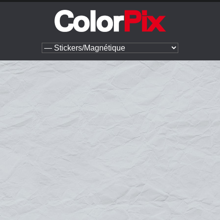
Identité Visuelle
Stickers/Magnétique
Stickers / Magnétique
"Pratiques et économiques, les
stickers et les magnétiques sont
des alliés parfaits pour augmenter votre
visibilité..."
Le sticker ou étiquette autocollante
personnalisé à
usage intérieur ou extérieur représente le
support publicitaire le plus économique et pratique en
matière de communication. Personnalisé aux
couleurs de votre entreprise et découpé à la
forme, l'étiquette autocollante vous permet une
visibilité maximale car elle peut être appliquée où