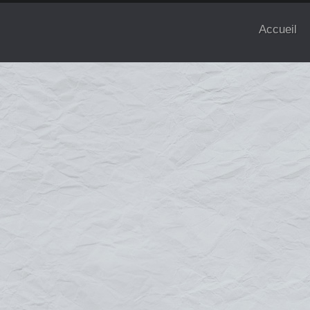
Accueil
Lettres découpées
Une enseigne pleine d'élégance !
C'est l'enseigne lettrage qui s'intègre le mieux au paysage urbain, l
e
donner du relief à votre enseigne. Le lettrage peut être découpé d
dibond, laiton…) et être soutenu par des effets lumineux.
Fixation des enseignes lettres : directement sur le mur, à l'aide d'en
un panneau. De quoi satisfaire toutes les envies.
Les lettres découpées permettent au texte d’émerger de son suppor
support où elles sont installées. Elles permettent ainsi d’améliorer 