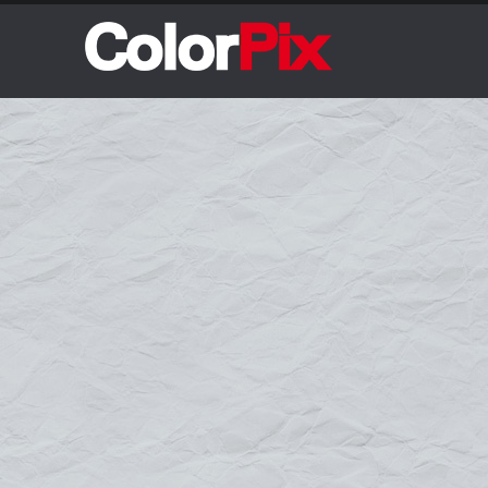
Enseignes / Panneaux
Signalétique extérieure
Lettres découpées