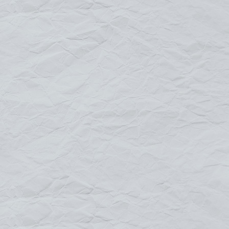
m
Default
Title
Date
Random