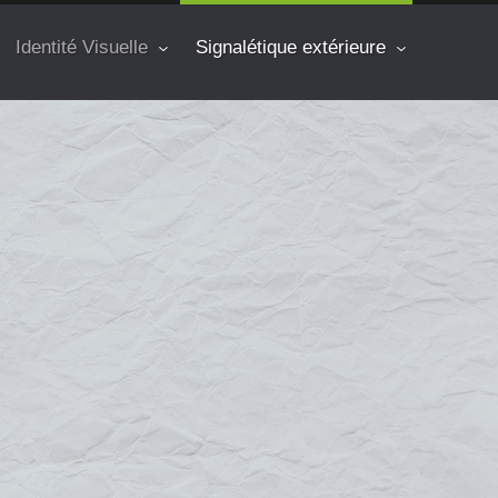
Identité Visuelle
Signalétique extérieure
s lettres découpées vous permettent de personnaliser et de
ans de nombreuses matières différentes (PVC, aluminium,
tretoise, de tiges filetées en décollement, sur un châssis, sur
t,
idéales pour mettre en avant votre marque, grâce à ce
la notoriété de votre entreprise ou commerce.