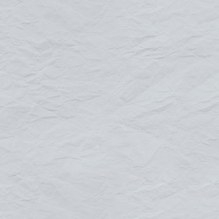
Caractéristiques :
Panneau composite d’aluminium (Dibond) de 2 ou 3 m
tôle laquée
Panneau PVC
laiton
Usage extérieur/intérieur
Pour tout renseignement
contactez-nous