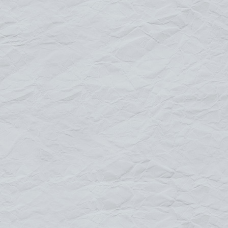
pour une communication grand
flexible format
"Support de communication extérieur ou
intérieur léger, robuste et simple à monter...
"
Les structures bâches sont composées d'une structure légère en
aluminium et d'une bâche avec oeillets fixée à l'aide de sandows
élastiques. Ces structures bâche sont disponible en deux
versions, murale ou chevalet.
montage rapide et facile,
structure légère en aluminium,
visuel fixé à l'aide de sandows élastiques,
excellent rapport qualité-prix.
En savoir +
sur la gamme des Structures pour
bâches tendues :