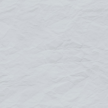
magasin, salon avec la structure bâche murale ...
Ce support en aluminium pour bâches, simple, léger et robuste à
la fois est utilisé en extérieur. Montage facile grâce aux pièces de
jonction en plastique renforcé et fixation sur une surface plane à
l'aide de pattes en aluminium.
L'accrochage de la bâche se fait
via des oeillets renforcés, répartis et fixés par des sandows
permettant de changer facilement et rapidement le visuel.
La
structure bâche murale
est disponible en 3 dimensions,
moyen unique de communication et de promotion Grand Format
qui a pour objectif de mieux se faire voir et de faire ressortir votre
image.