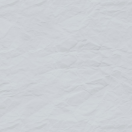
Caractéristiques :
Tubes en aluminium de 25 mm et Jonctions en
plastique renforcé
Sandows
Dimensions :
Structure 3 formats : L 1.25 m x H 1.25 m / L 2 m
x H 1 m / L 3 m x H 1.25 m
Visuel : L 1.09 m x H 1.09 m / L 1.84 m x
H 0.84 m / L 2.84 m x H 1.09 m
Le visuel :
Impression quadri haute définition
Bâche 520 gr/m enduite PVC
Bords francs avec oeillets en aluminium
galvanisé et pastilles de renfort