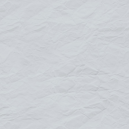
Structure 2 formats : L 2.50 m x H1 m ou L 3 m x
H 1.25
Visuel : L 2.34 m x H 0.84 m ou L 2.84 m x H
1.09 m
Le visuel :
Impression quadri haute définition
Bâche 520 gr/m enduite PVC
Bords francs pastilles de renfort et
oeillets, Sandows
Pour tout renseignement
contactez-nous
Structure bâche Murale