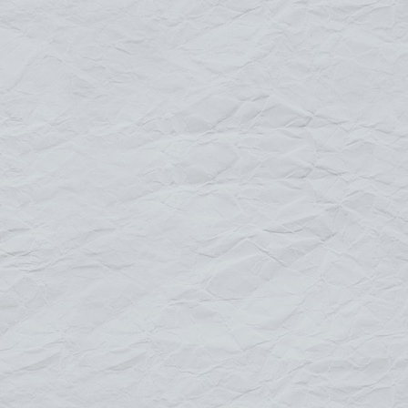
Pour tout renseignement
contactez-nous
Default
Title
Date
Random