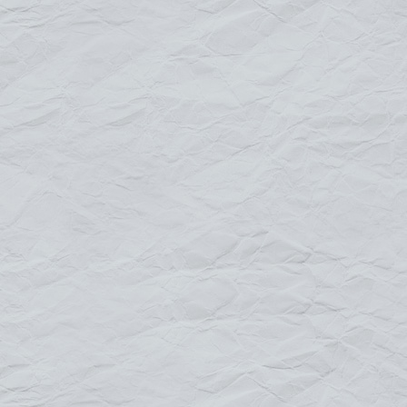
les manifestations sportives et événementielles en plein air !
Ce support est facilement déplaçable, il est simple, léger et
robuste à la fois. Son montage facile et rapide ne nécessite
aucun outil, grâce aux pièces de jonction en plastique renforcé.
Cette structure bâche recto/verso est disponible en 2 formats
paysages.
Caractéristiques :
Tubes en aluminium de 25 mm et jonctions en
plastique renforcé
Piquets pour la fixation au sol
Sac de transport inclus
Résiste à des vents de 30 à 40 km/h
Dimensions :