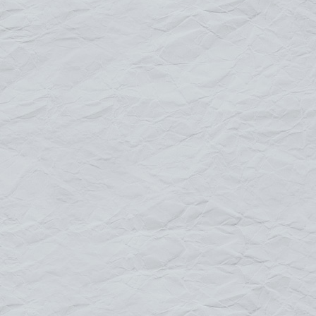
Le visuel :
Impression quadri haute définition
Banderole
"MESH
" ou micro-perforée 330 gr
(conseillée)
Bâche 520 gr/m enduite PVC
Pour tout renseignement
contactez-nous
Default
Title
Date
Random