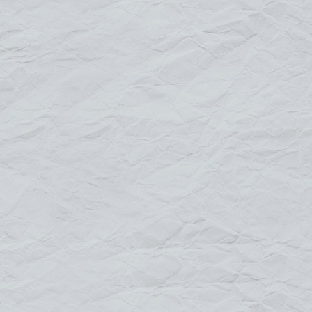
l'environnement urbain ..."
Le
drapeau
appelé également
kakemono
est fixé sur un mât ou
sur un mur à l'aide de fixations adaptées et de 2 potences qui
assurent la verticalité du visuel. Les potences sont fabriquées à
partir d'aluminium et de tubes en fibres de verre très résistantes
aux intempéries.
Le visuel peut être imprimé sur de la bâche 520 gr/m enduite PVC
ou sur de la banderole
"MESH
" (micro-perforée), elle a pour
avantage de réduire considérablement la prise au vent.
Caractéristiques :
Dimensions du visuel hauteur maxi 200 cm,
largeur maxi 80 cm
Diamètres des potences : 3 cm
Résiste à des vents de 7 sur l'échelle de
Beaufort
Usage extérieur