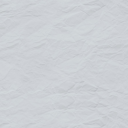
En savoir +
sur notre gamme Comptoir de Stand
Comptoir de stand Square
Comptoir de stand Original
: 2 dimensions
Comptoir de stand Round
Default
Title
Date
Random