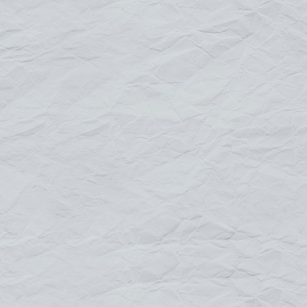
de vos salons, congrès, point de
ventes...
"Optimisez l'espace, renforcez votre image
sur votre stand avec les comptoirs pliables
personnalisables ... "
Le comptoir d'accueil est utilisé en complément de nos stands
parapluie. Il est incontournable pour recevoir vos clients,
renseigner, distribuer de la documentation. Nos modèles de
comptoir de stand sont faciles à monter, stables, légers. Le
panneau frontal est personnalisable à votre image à l'aide d'un
visuel imprimé.
montage rapide et facile,
structure légère, pratique et démontable
facile à transporter grâce aux sacs de
transport,
rangements intérieurs sur l'arrière
visuel interchangeable, fixation par velcro.